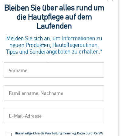
Schließen
Bleiben Sie über alles rund um
die Hautpflege auf dem
Laufenden
hhaut. Dazu kommen empfindliche sowie reife
Melden Sie sich an, um Informationen zu
neuen Produkten, Hautpflegeroutinen,
Tipps und Sonderangeboten zu erhalten.*
 sind ein ebenmäßiger Teint, feine Poren, keine
Vorname
l durchblutet und verfügt über eine gute
Familienname, Nachname
Pflegeprodukte. Dennoch sollte sie natürlich
E-Mail-Adresse
versorgen. Ideal sind eine milde
n. Zu reichhaltige Formulierungen dagegen
Newsletter policy
Hiermit willige ich in die Verarbeitung meiner o.g. Daten durch CeraVe