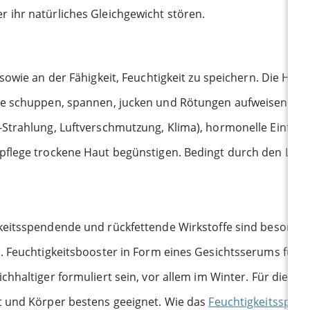
 ihr natürliches Gleichgewicht stören.
sowie an der Fähigkeit, Feuchtigkeit zu speichern. Die Haut
ie schuppen, spannen, jucken und Rötungen aufweisen. Di
Strahlung, Luftverschmutzung, Klima), hormonelle Einflüss
flege trockene Haut begünstigen. Bedingt durch den Lipid
eitsspendende und rückfettende Wirkstoffe sind besonders
. Feuchtigkeitsbooster in Form eines Gesichtsserums für t
chhaltiger formuliert sein, vor allem im Winter. Für die Re
t und Körper bestens geeignet. Wie das
Feuchtigkeitsspen