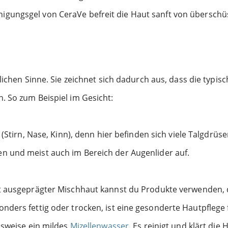
gungsgel von CeraVe befreit die Haut sanft von überschüs
tlichen Sinne. Sie zeichnet sich dadurch aus, dass die typ
. So zum Beispiel im Gesicht:
 (Stirn, Nase, Kinn), denn hier befinden sich viele Talgdrüse
n und meist auch im Bereich der Augenlider auf.
t ausgeprägter Mischhaut kannst du Produkte verwenden, di
ders fettig oder trocken, ist eine gesonderte Hautpflege fü
lsweise ein mildes
Mizellenwasser
. Es reinigt und klärt die