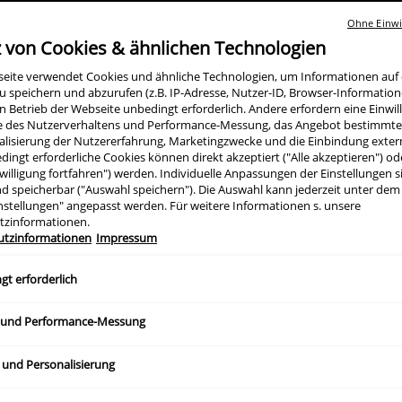
bestimmten Hauttyp zuordnen. Erfa
Ohne Einwil
passende Hautpflege findest – per
z von Cookies & ähnlichen Technologien
seite verwendet Cookies und ähnliche Technologien, um Informationen au
u speichern und abzurufen (z.B. IP-Adresse, Nutzer-ID, Browser-Informatione
en Betrieb der Webseite unbedingt erforderlich. Andere erfordern eine Einwill
e des Nutzerverhaltens und Performance-Messung, das Angebot bestimmter
alisierung der Nutzererfahrung, Marketingzwecke und die Einbindung exter
dingt erforderliche Cookies können direkt akzeptiert ("Alle akzeptieren") o
willigung fortfahren") werden. Individuelle Anpassungen der Einstellungen s
d speicherbar ("Auswahl speichern"). Die Auswahl kann jederzeit unter dem
nstellungen" angepasst werden. Für weitere Informationen s. unsere
tzinformationen.
utzinformationen
Impressum
gt erforderlich
 und Performance-Messung
 und Personalisierung