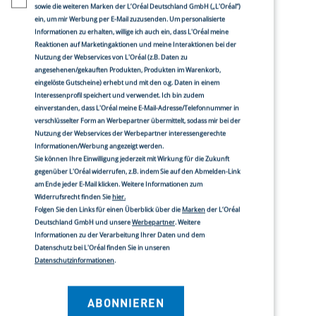
sowie die weiteren Marken der L’Oréal Deutschland GmbH („L'Oréal“)
ein, um mir Werbung per E-Mail zuzusenden. Um personalisierte
Informationen zu erhalten, willige ich auch ein, dass L'Oréal meine
Reaktionen auf Marketingaktionen und meine Interaktionen bei der
Nutzung der Webservices von L'Oréal (z.B. Daten zu
angesehenen/gekauften Produkten, Produkten im Warenkorb,
schutzbarriere ist geschwächt, die Haut fühlt
eingelöste Gutscheine) erhebt und mit den o.g. Daten in einem
Interessenprofil speichert und verwendet. Ich bin zudem
e Ursache für
trockene Haut
ist häufig genetisch
einverstanden, dass L'Oréal meine E-Mail-Adresse/Telefonnummer in
verschlüsselter Form an Werbepartner übermittelt, sodass mir bei der
e, der persönliche Lebenswandel (Stress,
Nutzung der Webservices der Werbepartner interessengerechte
Informationen/Werbung angezeigt werden.
- und Feuchtigkeitsmangel neigt chronisch
Sie können Ihre Einwilligung jederzeit mit Wirkung für die Zukunft
gegenüber L'Oréal widerrufen, z.B. indem Sie auf den Abmelden-Link
am Ende jeder E-Mail klicken. Weitere Informationen zum
Widerrufsrecht finden Sie
hier.
Folgen Sie den Links für einen Überblick über die
Marken
der L‘Oréal
Deutschland GmbH und unsere
Werbepartner
. Weitere
 wichtig. Sie mildern Anzeichen von
Informationen zu der Verarbeitung Ihrer Daten und dem
Datenschutz bei L'Oréal finden Sie in unseren
rockene Haut sorgen für eine Extraportion
Datenschutzinformationen
.
inigung von trockener Haut sind
ABONNIEREN
dende Reinigungsöl
von CeraVe, welches die