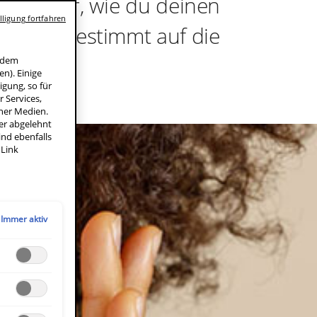
hre hier, wie du deinen
ligung fortfahren
fekt abgestimmt auf die
f dem
n). Einige
igung, so für
 Services,
ner Medien.
der abgelehnt
ind ebenfalls
 Link
Immer aktiv