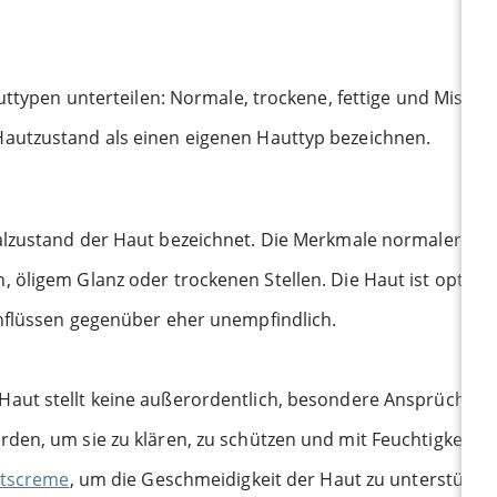
auttypen unterteilen: Normale, trockene, fettige und Misc
autzustand als einen eigenen Hauttyp bezeichnen.
lzustand der Haut bezeichnet. Die Merkmale normaler Haut
 öligem Glanz oder trockenen Stellen. Die Haut ist optima
nflüssen gegenüber eher unempfindlich.
aut stellt keine außerordentlich, besondere Ansprüche an 
en, um sie zu klären, zu schützen und mit Feuchtigkeit zu 
itscreme
, um die Geschmeidigkeit der Haut zu unterstütze