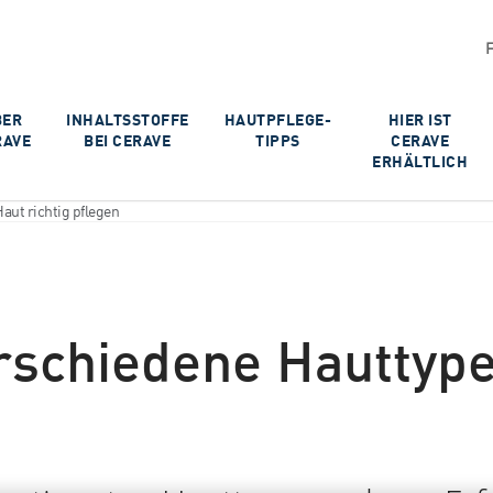
BER
INHALTSSTOFFE
HAUTPFLEGE-
HIER IST
RAVE
BEI CERAVE
TIPPS
CERAVE
ERHÄLTLICH
aut richtig pflegen
rschiedene Hauttype
e