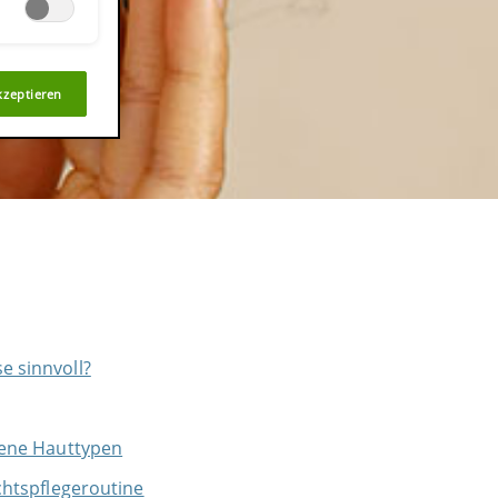
kzeptieren
e sinnvoll?
edene Hauttypen
ichtspflegeroutine