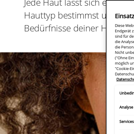
Jede Haut lässt sich einem 
Hauttyp bestimmst und die 
Einsat
Bedürfnisse deiner Haut.
Diese Web
Endgerät z
sind für d
die Analys
die Person
Nicht unbe
("Ohne Ein
möglich un
"Cookie-Ei
Datenschu
Datensch
Unbedin
Analyse
Services