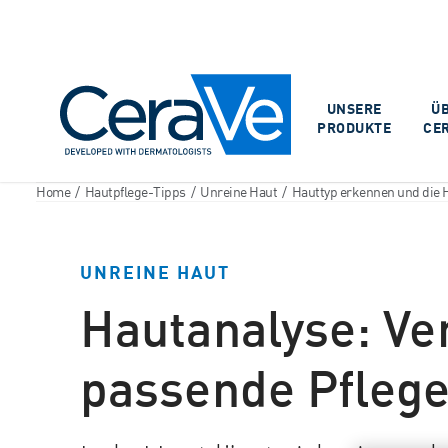
Main Navigation
UNSERE
Ü
PRODUKTE
CE
Home
/
Hautpflege-Tipps
/
Unreine Haut
/
Hauttyp erkennen und die H
UNREINE HAUT
Hautanalyse: Ve
passende Pfleg