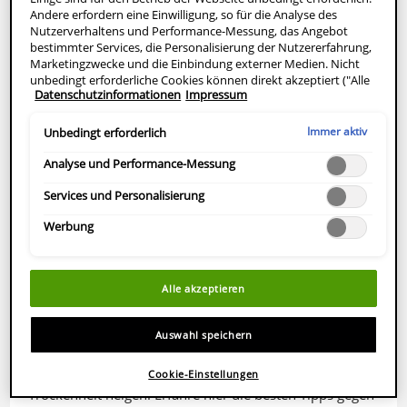
der Hautoberfläche und bereitet die Haut auf die nach…
Andere erfordern eine Einwilligung, so für die Analyse des
Nutzerverhaltens und Performance-Messung, das Angebot
bestimmter Services, die Personalisierung der Nutzererfahrung,
Marketingzwecke und die Einbindung externer Medien. Nicht
unbedingt erforderliche Cookies können direkt akzeptiert ("Alle
Datenschutzinformationen
Impressum
akzeptieren") oder abgelehnt ("Ohne Einwilligung fortfahren")
werden. Individuelle Anpassungen der Einstellungen sind
ebenfalls möglich und speicherbar ("Auswahl speichern"). Die
Immer aktiv
Unbedingt erforderlich
Auswahl kann jederzeit unter dem Link "Cookie-Einstellungen"
angepasst werden. Für weitere Informationen s. unsere
Analyse und Performance-Messung
Datenschutzinformationen.
Services und Personalisierung
Werbung
Alle akzeptieren
TROCKENE HAUT
Auswahl speichern
Trockene Haut im Sommer
Nicht nur im Winter, auch im Sommer kann die Haut zu
Cookie-Einstellungen
Trockenheit neigen. Erfahre hier die besten Tipps gegen