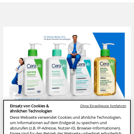
Einsatz von Cookies &
Ohne Einwilligung fortfahren
Gesicht richtig reinigen – so geht’s!
ähnlichen Technologien
Diese Webseite verwendet Cookies und ähnliche Technologien,
Eine Gesichtsreinigung ist die Grundlage jeder
um Informationen auf dem Endgerät zu speichern und
Hautpflegeroutine. Sie entfernt Schmutz und Talg von
abzurufen (z.B. IP-Adresse, Nutzer-ID, Browser-Informationen).
Einige sind für den Betrieb der Webseite unbedingt erforderlich.