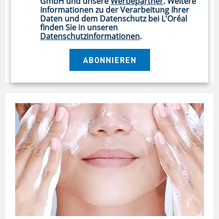
GmbH und unsere
Werbepartner
. Weitere
Informationen zu der Verarbeitung Ihrer
TROCKENE HAUT
Daten und dem Datenschutz bei L'Oréal
Jojobaöl in der Hautpflege
finden Sie in unseren
Datenschutzinformationen
.
Von
trockener
über empfindliche bis unreine und fettige
Haut: Als Wirkstoff in
Pflegeprodukten
eignet sich
ABONNIEREN
Jojobaöl für
jeden Hauttyp und Hautzustand
– und ga…