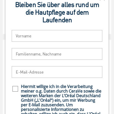
Schli
Bleiben Sie über alles rund um
Gesicht
die Hautpflege auf dem
Trockene Gesichtshaut kann viele Ursachen und
Laufenden
unterschiedliche Ausprägungen haben. Erfahre hier,
welche Gesichtspflege für langanhaltende Feuchtigkeit…
Vorname
Familienname, Nachname
E-Mail-Adresse
Hiermit willige ich in die Verarbeitung
Newsletter policy
meiner o.g. Daten durch CeraVe sowie die
weiteren Marken der L’Oréal Deutschland
GmbH („L'Oréal“) ein, um mir Werbung
per E-Mail zuzusenden. Um
personalisierte Informationen zu
TROCKENE HAUT