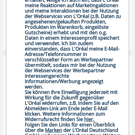
erhalten, willige ich auch ein, dass L'Oréal
meine Reaktionen auf Marketingaktionen
Deshalb brauchst du eine
und meine Interaktionen bei der Nutzung
Gesichtscreme mit LSF
der Webservices von L'Oréal (z.B. Daten zu
angesehenen/gekauften Produkten,
UV-Schutz für die Haut ist nicht nur im Sommerurlaub
Produkten im Warenkorb, eingelöste
Gutscheine) erhebt und mit den o.g.
wichtig, sondern auch im Alltag. Erfahre hier, wie du mit
Daten in einem Interessenprofil speichert
einer Gesichtscreme mit LSF deine Haut nicht nur inte…
und verwendet. Ich bin zudem
einverstanden, dass L'Oréal meine E-Mail-
Adresse/Telefonnummer in
verschlüsselter Form an Werbepartner
übermittelt, sodass mir bei der Nutzung
der Webservices der Werbepartner
interessengerechte
Informationen/Werbung angezeigt
werden.
Sie können Ihre Einwilligung jederzeit mit
Wirkung für die Zukunft gegenüber
L'Oréal widerrufen, z.B. indem Sie auf den
Abmelden-Link am Ende jeder E-Mail
klicken. Weitere Informationen zum
Widerrufsrecht finden Sie
hier.
Folgen Sie den Links für einen Überblick
über die
Marken
der L‘Oréal Deutschland