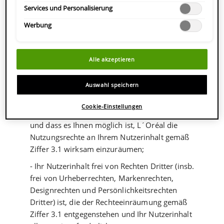
Dienstleistungen beruht, und dass Sie, so dies
Services und Personalisierung
der Fall gewesen sein sollte, den Erhalt von
kostenlosen L´Oréal-Produkten oder L`Oréal-
Werbung
Dienstleistungen oder sonstiger
diesbezüglicher Vergünstigungen als
Gegenleistung für die Erstellung und/oder
Alle akzeptieren
Bereitstellung Ihres Nutzerinhalts offengelegt
haben;
Auswahl speichern
- Sie Inhaber/in der für die Rechteeinräumung
Cookie-Einstellungen
gemäß Ziffer 3.1 erforderlichen Rechte sind
und dass es Ihnen möglich ist, L´Oréal die
Nutzungsrechte an Ihrem Nutzerinhalt gemäß
Ziffer 3.1 wirksam einzuräumen;
- Ihr Nutzerinhalt frei von Rechten Dritter (insb.
frei von Urheberrechten, Markenrechten,
Designrechten und Persönlichkeitsrechten
Dritter) ist, die der Rechteeinräumung gemäß
Ziffer 3.1 entgegenstehen und Ihr Nutzerinhalt