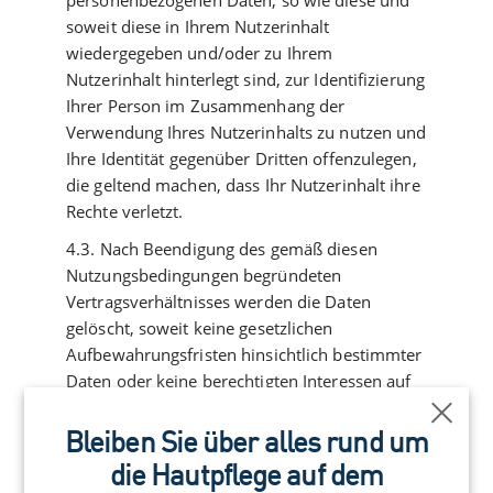
personenbezogenen Daten, so wie diese und
soweit diese in Ihrem Nutzerinhalt
wiedergegeben und/oder zu Ihrem
Nutzerinhalt hinterlegt sind, zur Identifizierung
Ihrer Person im Zusammenhang der
Verwendung Ihres Nutzerinhalts zu nutzen und
Ihre Identität gegenüber Dritten offenzulegen,
die geltend machen, dass Ihr Nutzerinhalt ihre
Rechte verletzt.
4.3. Nach Beendigung des gemäß diesen
Nutzungsbedingungen begründeten
Vertragsverhältnisses werden die Daten
gelöscht, soweit keine gesetzlichen
Aufbewahrungsfristen hinsichtlich bestimmter
Daten oder keine berechtigten Interessen auf
Seiten von L’Oréal bestehen, aufgrund derer
Schli
die Daten weiterhin aufzubewahren sind.
Bleiben Sie über alles rund um
Rechtliche Grundlagen für diese
die Hautpflege auf dem
Datenverarbeitung sind die des Art. 6 Abs. 1