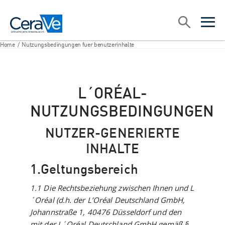
Main Navigation
Suche
open sea
open 
Home
/
Nutzungsbedingungen fuer benutzerinhalte
L´ORÉAL-
NUTZUNGSBEDINGUNGEN
NUTZER-GENERIERTE
INHALTE
1.Geltungsbereich
1.1 Die Rechtsbeziehung zwischen Ihnen und L
´Oréal (d.h. der L’Oréal Deutschland GmbH,
Johannstraße 1, 40476 Düsseldorf und den
mit der L´Oréal Deutschland GmbH gemäß §