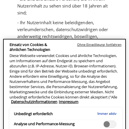
Nutzerinhalt zu sehen sind über 18 Jahren alt
sind;
- Ihr Nutzerinhalt keine beleidigenden,
verleumderischen, datenschutzwidrigen oder
anderweitig rechtswidrigen, böswilligen,
jugendgefährdenden, rassistischen,
Einsatz von Cookies &
Ohne Einwilligung fortfahren
gewalttätigen, gewaltverherrlichenden,
ähnlichen Technologien
Diese Webseite verwendet Cookies und ähnliche Technologien,
politisch extremistischen, sexistischen,
um Informationen auf dem Endgerät zu speichern und
diskriminierenden oder sonst anstößigen
abzurufen (z.B. IP-Adresse, Nutzer-ID, Browser-Informationen).
Inhalte und keine politische Werbung enthält;
Einige sind für den Betrieb der Webseite unbedingt erforderlich.
Andere erfordern eine Einwilligung, so für die Analyse des
- soweit Ihr Nutzerinhalt Werbung oder
Nutzerverhaltens und Performance-Messung, das Angebot
bestimmter Services, die Personalisierung der Nutzererfahrung,
Empfehlungen für L´Oréal-Produkte, L´Oréal-
Marketingzwecke und die Einbindung externer Medien. Nicht
Marken oder L´Oréal-Dienstleistungen
unbedingt erforderliche Cookies können direkt akzeptiert ("Alle
enthält- es sich hierbei um einen wahren und
Datenschutzinformationen
Impressum
akzeptieren") oder abgelehnt ("Ohne Einwilligung fortfahren")
werden. Individuelle Anpassungen der Einstellungen sind
zutreffenden Ausdruck Ihrer ehrlichen
ebenfalls möglich und speicherbar ("Auswahl speichern"). Die
Immer aktiv
Unbedingt erforderlich
Überzeugung handelt, die auf der Verwendung
Auswahl kann jederzeit unter dem Link "Cookie-Einstellungen"
der L´Oréal-Produkte oder L`Oréal-
angepasst werden. Für weitere Informationen s. unsere
Analyse und Performance-Messung
Datenschutzinformationen.