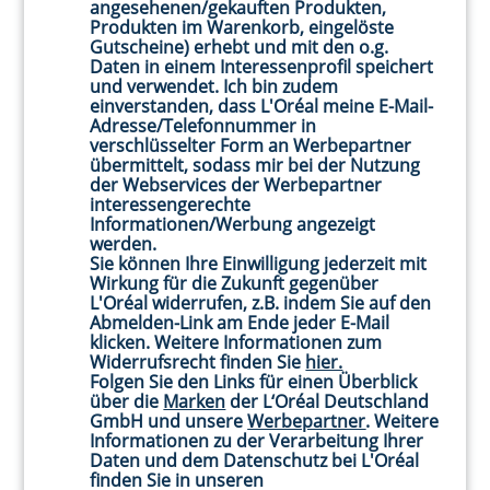
angesehenen/gekauften Produkten,
jeweiligen Voraussetzungen kann Ihnen
Produkten im Warenkorb, eingelöste
ebenso das Recht auf Berichtigung unrichtiger
Gutscheine) erhebt und mit den o.g.
Daten in einem Interessenprofil speichert
Daten, sowie Einschränkung der Verarbeitung
und verwendet. Ich bin zudem
und Löschung von Daten zustehen; sofern eine
einverstanden, dass L'Oréal meine E-Mail-
Löschung nicht möglich ist, tritt anstelle der
Adresse/Telefonnummer in
verschlüsselter Form an Werbepartner
Löschung die Einschränkung der Verarbeitung
übermittelt, sodass mir bei der Nutzung
der Daten. Hinsichtlich der Daten, die auf
der Webservices der Werbepartner
Grundlage einer Einwilligung oder in Erfüllung
interessengerechte
Informationen/Werbung angezeigt
eines Vertrags automatisiert verarbeitet
werden.
werden, haben Sie grundsätzlich das Recht,
Sie können Ihre Einwilligung jederzeit mit
diese an sich selbst oder an einen Dritten in
Wirkung für die Zukunft gegenüber
L'Oréal widerrufen, z.B. indem Sie auf den
einem gängigen, maschinenlesbaren Format
Abmelden-Link am Ende jeder E-Mail
zur Verfügung stellen zu lassen ("Recht auf
klicken. Weitere Informationen zum
Datenportabilität"). Sofern Sie die direkte
Widerrufsrecht finden Sie
hier.
Folgen Sie den Links für einen Überblick
Übermittlung dieser Daten an einen Dritten
über die
Marken
der L‘Oréal Deutschland
verlangen, erfolgt dies nur, soweit es technisch
GmbH und unsere
Werbepartner
. Weitere
mit zumutbarem Aufwand möglich ist. Wenn
Informationen zu der Verarbeitung Ihrer
Daten und dem Datenschutz bei L'Oréal
wir Daten auf Basis
finden Sie in unseren
einer Interessenabwägung verarbeiten, haben