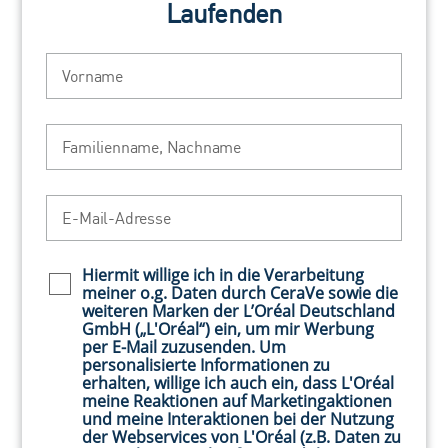
Laufenden
lit. b DSGVO (welcher die Verarbeitung von
Daten zur Erfüllung eines Vertrags oder
Vorname
vorvertraglicher Maßnahmen mit dem
Betroffenen erlaubt) sowie die des Art. 6 Abs.
1 lit. f DSGVO (welcher die Verarbeitung von
Familienname, Nachname
Daten aufgrund eines berechtigten Interesses
des Verantwortlichen erlaubt - hier maßgeblich
die belegbare Sicherstellung der
E-Mail-Adresse
Nutzungsrechteeinräumung); sofern eine
Löschung nicht möglich ist, tritt anstelle der
Löschung die Einschränkung der Verarbeitung
Hiermit willige ich in die Verarbeitung
Newsletter policy
der Daten.
meiner o.g. Daten durch CeraVe sowie die
weiteren Marken der L’Oréal Deutschland
4.4 Sie haben im Rahmen der geltenden
GmbH („L'Oréal“) ein, um mir Werbung
gesetzlichen Bestimmungen das jederzeitige
per E-Mail zuzusenden. Um
personalisierte Informationen zu
Recht, unentgeltlich Auskunft über die zu Ihrer
erhalten, willige ich auch ein, dass L'Oréal
Person gespeicherten Daten, deren Herkunft
meine Reaktionen auf Marketingaktionen
und Empfänger und den Zweck der
und meine Interaktionen bei der Nutzung
der Webservices von L'Oréal (z.B. Daten zu
Datenverarbeitung zu erhalten. Bei Vorlage der