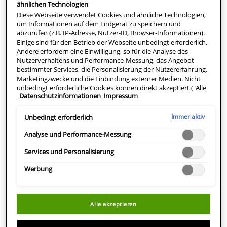
ähnlichen Technologien
Diese Webseite verwendet Cookies und ähnliche Technologien,
um Informationen auf dem Endgerät zu speichern und
abzurufen (z.B. IP-Adresse, Nutzer-ID, Browser-Informationen).
Einige sind für den Betrieb der Webseite unbedingt erforderlich.
Andere erfordern eine Einwilligung, so für die Analyse des
Nutzerverhaltens und Performance-Messung, das Angebot
bestimmter Services, die Personalisierung der Nutzererfahrung,
Marketingzwecke und die Einbindung externer Medien. Nicht
unbedingt erforderliche Cookies können direkt akzeptiert ("Alle
Datenschutzinformationen
Impressum
akzeptieren") oder abgelehnt ("Ohne Einwilligung fortfahren")
werden. Individuelle Anpassungen der Einstellungen sind
ebenfalls möglich und speicherbar ("Auswahl speichern"). Die
Immer aktiv
Unbedingt erforderlich
Auswahl kann jederzeit unter dem Link "Cookie-Einstellungen"
angepasst werden. Für weitere Informationen s. unsere
Analyse und Performance-Messung
REINIGUNG FÜR GESICHT
GESICHTSPFLEGE
Datenschutzinformationen.
UND KÖRPER
Services und Personalisierung
Werbung
Alle akzeptieren