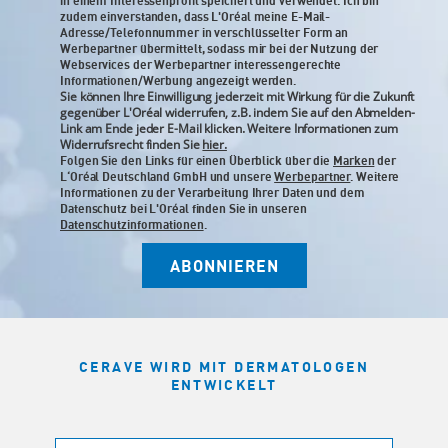
in einem Interessenprofil speichert und verwendet. Ich bin
zudem einverstanden, dass L'Oréal meine E-Mail-
Adresse/Telefonnummer in verschlüsselter Form an
Werbepartner übermittelt, sodass mir bei der Nutzung der
Webservices der Werbepartner interessengerechte
Informationen/Werbung angezeigt werden.
Sie können Ihre Einwilligung jederzeit mit Wirkung für die Zukunft
gegenüber L'Oréal widerrufen, z.B. indem Sie auf den Abmelden-
Link am Ende jeder E-Mail klicken. Weitere Informationen zum
Widerrufsrecht finden Sie
hier.
Folgen Sie den Links für einen Überblick über die
Marken
der
L‘Oréal Deutschland GmbH und unsere
Werbepartner
. Weitere
Informationen zu der Verarbeitung Ihrer Daten und dem
Datenschutz bei L'Oréal finden Sie in unseren
Datenschutzinformationen
.
ABONNIEREN
CERAVE WIRD MIT DERMATOLOGEN
ENTWICKELT