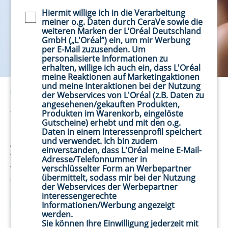
Hiermit willige ich in die Verarbeitung
Newsletter policy
meiner o.g. Daten durch CeraVe sowie die
weiteren Marken der L’Oréal Deutschland
GmbH („L'Oréal“) ein, um mir Werbung
per E-Mail zuzusenden. Um
personalisierte Informationen zu
erhalten, willige ich auch ein, dass L'Oréal
meine Reaktionen auf Marketingaktionen
und meine Interaktionen bei der Nutzung
ÜBER CERAMIDE
der Webservices von L'Oréal (z.B. Daten zu
angesehenen/gekauften Produkten,
Jedes Hautpflegeprodukt von CeraVe
Produkten im Warenkorb, eingelöste
enthält drei essenzielle Ceramide
Gutscheine) erhebt und mit den o.g.
Daten in einem Interessenprofil speichert
und verwendet. Ich bin zudem
Alle CeraVe-Produkte sind mit drei essenziellen Ceramiden
einverstanden, dass L'Oréal meine E-Mail-
formuliert, die helfen, die natürliche Hautschutzbarriere
Adresse/Telefonnummer in
wiederherzustellen, sodass die Haut Feuchtigkeit
verschlüsselter Form an Werbepartner
übermittelt, sodass mir bei der Nutzung
einschließen und Schadstoffe abwehren kann.
der Webservices der Werbepartner
interessengerechte
Erfahre mehr über Ceramide
Informationen/Werbung angezeigt
werden.
Sie können Ihre Einwilligung jederzeit mit