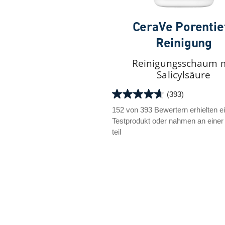
CeraVe Porentie
Reinigung
Reinigungsschaum 
Salicylsäure
(393)
4.6
von
152 von 393 Bewertern erhielten e
5
Testprodukt oder nahmen an einer
Sternen.
teil
393
Bewertungen