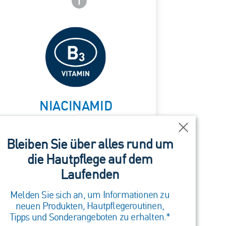
Beruhigt die
ard Frontside
Haut
NIACINAMID
Schließen
Schließen
Bleiben Sie über alles rund um
Bleiben Sie über alles rund um
die Hautpflege auf dem
die Hautpflege auf dem
Laufenden
Laufenden
Melden Sie sich an, um Informationen zu
Melden Sie sich an, um Informationen zu
neuen Produkten, Hautpflegeroutinen,
neuen Produkten, Hautpflegeroutinen,
Tipps und Sonderangeboten zu erhalten.*
Tipps und Sonderangeboten zu erhalten.*