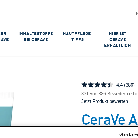
BER
INHALTSSTOFFE
HAUTPFLEGE-
HIER IST
RAVE
BEI CERAVE
TIPPS
CERAVE
ERHÄLTLICH
4.4
(386)
331 von 386 Bewertern erhiel
Jetzt Produkt bewerten
CeraVe A
Ohne Einwil