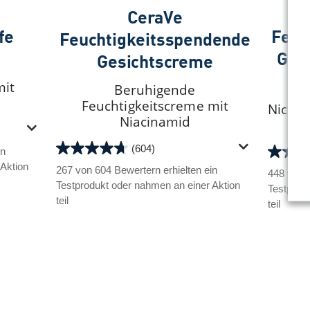
CeraVe
fe
Feuc
Feuchtigkeitsspendende
Ges
Gesichtscreme
mit
Beruhigende
Feuchtigkeitscreme mit
Nicht
Niacinamid
(604)
in
4.7
4.7
 Aktion
von
267 von 604 Bewertern erhielten ein
von
448 von 6
5
Testprodukt oder nahmen an einer Aktion
5
Testprod
Sternen.
teil
Sternen
teil
604
676
Bewertungen
Bewert