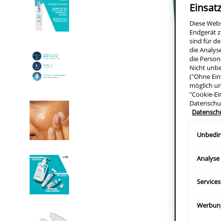
Einsat
Diese Web
Endgerät z
sind für d
die Analys
die Person
Nicht unbe
("Ohne Ein
möglich un
"Cookie-Ei
Datenschu
Datensch
Unbedin
Analyse
Services
Werbun