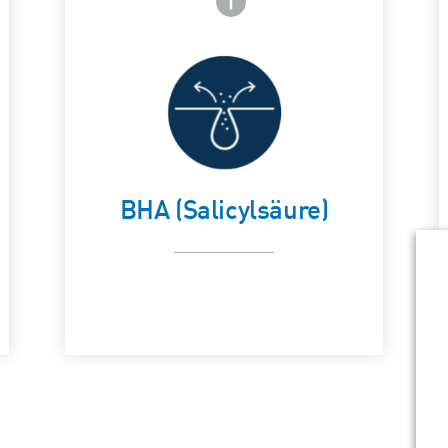
Klärt zu Akne
neigende
Card Frontside
C
Haut
BHA (Salicylsäure)