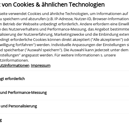
Gel
z von Cookies & ähnlichen Technologien
seite verwendet Cookies und ähnliche Technologien, um Informationen au
FÜR UNREINE, ZU 
u speichern und abzurufen (z.B. IP-Adresse, Nutzer-ID, Browser-Informatione
en Betrieb der Webseite unbedingt erforderlich. Andere erfordern eine Einwill
Peeling-Gel mi
e des Nutzerverhaltens und Performance-Messung, das Angebot bestimmter
alisierung der Nutzererfahrung, Marketingzwecke und die Einbindung exter
dingt erforderliche Cookies können direkt akzeptiert ("Alle akzeptieren") o
Leichtes Peeling-Gel
willigung fortfahren") werden. Individuelle Anpassungen der Einstellungen s
d speicherbar ("Auswahl speichern"). Die Auswahl kann jederzeit unter dem
und Pickelmalen vorbe
nstellungen" angepasst werden. Für weitere Informationen s. unsere
tzinformationen.
in der Formel tragen 
utzinformationen
Impressum
gt erforderlich
PRODUKT
KAUFEN
 und Performance-Messung
 und Personalisierung
PRODUKTBESC
g
ANWENDUNG