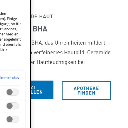
f dem
AKNE NEIGENDE HAUT
n). Einige
igung, so für
t AHA und BHA
 Services,
ner Medien.
der abgelehnt
 mit AHA und BHA, das Unreinheiten mildert
ind ebenfalls
 Link
ugt – für ein verfeinertes Hautbild. Ceramide
zum Erhalt der Hautfeuchtigkeit bei.
Immer aktiv
JETZT
APOTHEKE
BESTELLEN
FINDEN
HREIBUNG