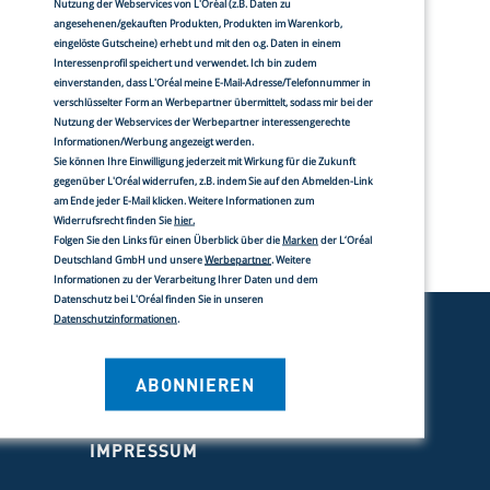
Nutzung der Webservices von L'Oréal (z.B. Daten zu
theke im Lidl Niederrad
angesehenen/gekauften Produkten, Produkten im Warenkorb,
einstr.155-157, FRANKFURT, 60528, DE
eingelöste Gutscheine) erhebt und mit den o.g. Daten in einem
Interessenprofil speichert und verwendet. Ich bin zudem
the Apotheke
einverstanden, dass L'Oréal meine E-Mail-Adresse/Telefonnummer in
verschlüsselter Form an Werbepartner übermittelt, sodass mir bei der
Weg 51, FRANKFURT, 60318, DE
Nutzung der Webservices der Werbepartner interessengerechte
Informationen/Werbung angezeigt werden.
versum Apotheke
Sie können Ihre Einwilligung jederzeit mit Wirkung für die Zukunft
gegenüber L'Oréal widerrufen, z.B. indem Sie auf den Abmelden-Link
r Stern Kai 7/Haus 12, FRANKFURT, 60596,
1 von 258
URÜCK
VOR
am Ende jeder E-Mail klicken. Weitere Informationen zum
Widerrufsrecht finden Sie
hier.
Folgen Sie den Links für einen Überblick über die
Marken
der L‘Oréal
potheke
Deutschland GmbH und unsere
Werbepartner
. Weitere
strasse 8, AALEN, 73434, DE
Informationen zu der Verarbeitung Ihrer Daten und dem
Datenschutz bei L'Oréal finden Sie in unseren
 Apotheke
Datenschutzinformationen
.
nstr. 18, Hahnstätten, 65623, DE
NGEN
NUTZUNGSBEDINGUNGEN FÜR
ABONNIEREN
 Apotheke
BENUTZERINHALTE
ofstr.4, Herborn, 35745, DE
IMPRESSUM
potheke