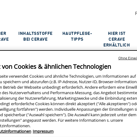
BER
INHALTSSTOFFE
HAUTPFLEGE-
HIER IST
RAVE
BEI CERAVE
TIPPS
CERAVE
ERHÄLTLICH
Ohne Einwil
z von Cookies & ähnlichen Technologien
seite verwendet Cookies und ähnliche Technologien, um Informationen au
u speichern und abzurufen (z.B. IP-Adresse, Nutzer-ID, Browser-Informatione
Finde deine Filiale hie
en Betrieb der Webseite unbedingt erforderlich. Andere erfordern eine Einwill
e des Nutzerverhaltens und Performance-Messung, das Angebot bestimmter
alisierung der Nutzererfahrung, Marketingzwecke und die Einbindung exter
dingt erforderliche Cookies können direkt akzeptiert ("Alle akzeptieren") o
Entfernung
willigung fortfahren") werden. Individuelle Anpassungen der Einstellungen s
d speicherbar ("Auswahl speichern"). Die Auswahl kann jederzeit unter dem
nstellungen" angepasst werden. Für weitere Informationen s. unsere
tzinformationen.
utzinformationen
Impressum