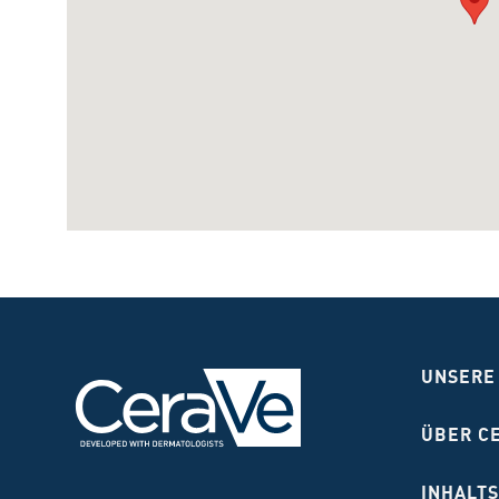
UNSERE
ÜBER C
INHALTS