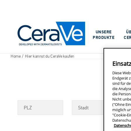
Main Navigation
UNSERE
Ü
PRODUKTE
CE
Home
/
Hier kannst du CeraVe kaufen
Einsat
Diese Web
Endgerät z
sind für d
die Analys
die Person
Nicht unbe
PLZ
Stadt
("Ohne Ein
möglich un
"Cookie-Ei
Datenschu
Datensch