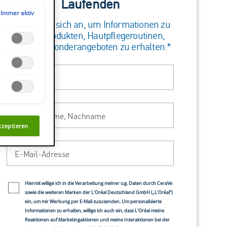
Laufenden
Immer aktiv
en anzeigen
:
Melden Sie sich an, um Informationen zu
neuen Produkten, Hautpflegeroutinen,
Tipps und Sonderangeboten zu erhalten.*
Apotheke
Vorname
G 87, LEER, 26789, DE
en Apotheke
Familienname, Nachname
weg 49, Weinheim, 69469, DE
kzeptieren
n Apotheke OHG/Rathaus Apoth.
E-Mail-Adresse
splatz 4, Paderborn, 33098, DE
 Apotheke
Newsletter policy
nigstr. 9, FREIBURG, 79102, DE
Hiermit willige ich in die Verarbeitung meiner o.g. Daten durch CeraVe
sowie die weiteren Marken der L’Oréal Deutschland GmbH („L'Oréal“)
otheke
ein, um mir Werbung per E-Mail zuzusenden. Um personalisierte
Informationen zu erhalten, willige ich auch ein, dass L'Oréal meine
str.40, FRANKFURT, 60329, DE
Reaktionen auf Marketingaktionen und meine Interaktionen bei der