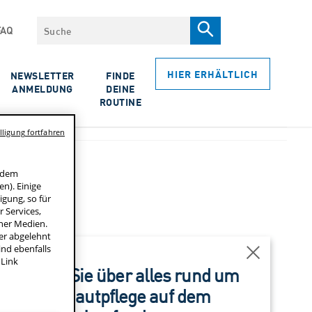
Suche
FAQ
HIER ERHÄLTLICH
NEWSLETTER
FINDE
ANMELDUNG
DEINE
ROUTINE
ligung fortfahren
f dem
n). Einige
r
igung, so für
 Services,
ner Medien.
der abgelehnt
ind ebenfalls
RESET SEARCH
FILIALEN
Schließen
FINDEN
 Link
Bleiben Sie über alles rund um
die Hautpflege auf dem