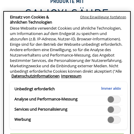
PRODUKTE MIT
SALICYLSÄURE
Einsatz von Cookies &
Ohne Einwilligung fortfahren
ähnlichen Technologien
Diese Webseite verwendet Cookies und ähnliche Technologien,
um Informationen auf dem Endgerät zu speichern und
Als Beta-Hydroxysäure befreit Salicylsäure die Haut nicht
abzurufen (z.B. IP-Adresse, Nutzer-ID, Browser-Informationen).
nur von abgestorbenen Zellen, sondern auch von
Einige sind für den Betrieb der Webseite unbedingt erforderlich.
überschüssigem Talg, was verstopfte Poren verhindern
Andere erfordern eine Einwilligung, so für die Analyse des
Nutzerverhaltens und Performance-Messung, das Angebot
und zu einem frischeren, reineren Teint führen kann.
bestimmter Services, die Personalisierung der Nutzererfahrung,
Aufgrund ihrer Peeling-Eigenschaften trägt Salicylsäure
Marketingzwecke und die Einbindung externer Medien. Nicht
auch dazu bei, die Schuppenbildung bei Psoriasis zu
unbedingt erforderliche Cookies können direkt akzeptiert ("Alle
Datenschutzinformationen
Impressum
akzeptieren") oder abgelehnt ("Ohne Einwilligung fortfahren")
verringern. Unsere Hautpflegeprodukte mit Salicylsäure
werden. Individuelle Anpassungen der Einstellungen sind
umfassen Körperreiniger und Feuchtigkeitscremes sowie
ebenfalls möglich und speicherbar ("Auswahl speichern"). Die
Immer aktiv
Unbedingt erforderlich
Gesichtsreiniger und Feuchtigkeitscremes für raue und
Auswahl kann jederzeit unter dem Link "Cookie-Einstellungen"
angepasst werden. Für weitere Informationen s. unsere
Analyse und Performance-Messung
unebene Haut.
Datenschutzinformationen.
Services und Personalisierung
Werbung