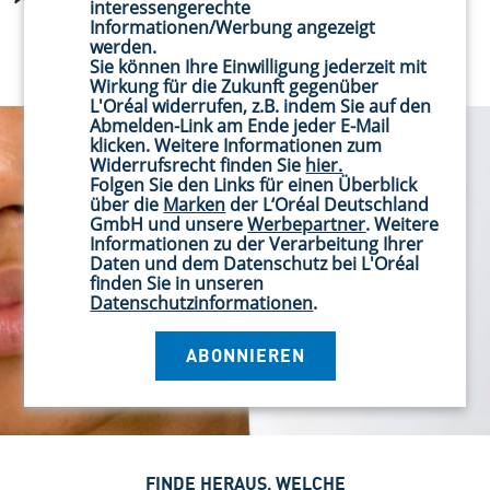
4.2
interessengerechte
5
erhielten ein Testprodukt oder
Informationen/Werbung angezeigt
von
Sternen.
nahmen an einer Aktion teil
werden.
5
208
Sie können Ihre Einwilligung jederzeit mit
Sternen.
Wirkung für die Zukunft gegenüber
Bewertungen
36
L'Oréal widerrufen, z.B. indem Sie auf den
Abmelden-Link am Ende jeder E-Mail
Bewertungen
klicken. Weitere Informationen zum
Widerrufsrecht finden Sie
hier.
Folgen Sie den Links für einen Überblick
über die
Marken
der L‘Oréal Deutschland
GmbH und unsere
Werbepartner
. Weitere
Informationen zu der Verarbeitung Ihrer
Daten und dem Datenschutz bei L'Oréal
finden Sie in unseren
Datenschutzinformationen
.
ABONNIEREN
FINDE HERAUS, WELCHE