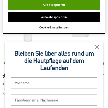
Alle akzeptieren
Auswahl speichern
Cookie-Einstellungen
Schli
Bleiben Sie über alles rund um
CeraVe Regenerierende
CeraVe Schäumendes
Augencreme
Reinigungsgel
die Hautpflege auf dem
Feuchtigkeitsspendende Creme mit
Reinigungsschaum für Gesicht und
Laufenden
Hyaluron
Körper
(369)
(266)
4.6
4.8
Vorname
von
von
259 von 369 Bewertern
5
5
erhielten ein Testprodukt oder
Sternen.
Sternen.
nahmen an einer Aktion teil
Familienname, Nachname
369
266
Bewertungen
Bewertungen