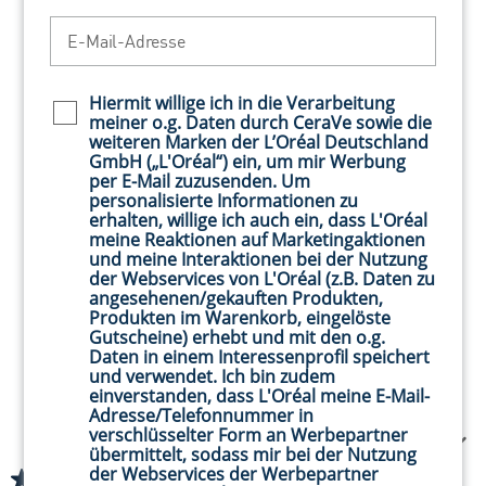
E-Mail-Adresse
Hiermit willige ich in die Verarbeitung
Newsletter policy
meiner o.g. Daten durch CeraVe sowie die
weiteren Marken der L’Oréal Deutschland
GmbH („L'Oréal“) ein, um mir Werbung
per E-Mail zuzusenden. Um
personalisierte Informationen zu
erhalten, willige ich auch ein, dass L'Oréal
meine Reaktionen auf Marketingaktionen
und meine Interaktionen bei der Nutzung
der Webservices von L'Oréal (z.B. Daten zu
angesehenen/gekauften Produkten,
Produkten im Warenkorb, eingelöste
Gutscheine) erhebt und mit den o.g.
Daten in einem Interessenprofil speichert
CeraVe
CeraVe Creme-zu-Schaum
und verwendet. Ich bin zudem
Feuchtigkeitsspendende
Reinigung
einverstanden, dass L'Oréal meine E-Mail-
Reinigungslotion
Cremiger Reinigungsschaum
Adresse/Telefonnummer in
Nicht schäumende Reinigung für
verschlüsselter Form an Werbepartner
Gesicht und Körper
(208)
übermittelt, sodass mir bei der Nutzung
4.7
der Webservices der Werbepartner
von
102 von 208 Bewertern
(36)