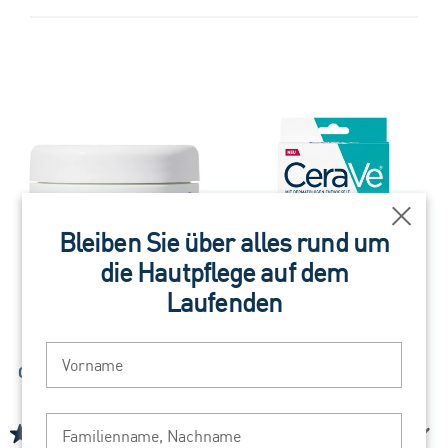
188
191
Bewertungen
Bewertungen
Schli
Bleiben Sie über alles rund um
die Hautpflege auf dem
Laufenden
Vorname
CeraVe Skin Renewing Peptid
CeraVe Anti-Unreinheiten
Creme
Patches
Familienname, Nachname
(185)
(157)
4.7
4.4