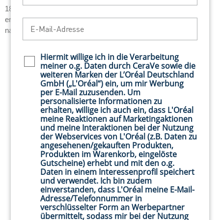
von
von
184 von 185 Bewertern
155 von 157 Bewertern
5
5
erhielten ein Testprodukt oder
erhielten ein Testprodukt oder
E-Mail-Adresse
Sternen.
Sternen.
nahmen an einer Aktion teil
nahmen an einer Aktion teil
185
157
Bewertungen
Bewertungen
Hiermit willige ich in die Verarbeitung
Newsletter policy
meiner o.g. Daten durch CeraVe sowie die
weiteren Marken der L’Oréal Deutschland
GmbH („L'Oréal“) ein, um mir Werbung
per E-Mail zuzusenden. Um
personalisierte Informationen zu
erhalten, willige ich auch ein, dass L'Oréal
meine Reaktionen auf Marketingaktionen
und meine Interaktionen bei der Nutzung
der Webservices von L'Oréal (z.B. Daten zu
angesehenen/gekauften Produkten,
Produkten im Warenkorb, eingelöste
Gutscheine) erhebt und mit den o.g.
Daten in einem Interessenprofil speichert
und verwendet. Ich bin zudem
einverstanden, dass L'Oréal meine E-Mail-
Adresse/Telefonnummer in
verschlüsselter Form an Werbepartner
übermittelt, sodass mir bei der Nutzung