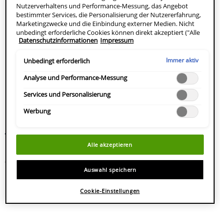
Nutzerverhaltens und Performance-Messung, das Angebot
bestimmter Services, die Personalisierung der Nutzererfahrung,
Marketingzwecke und die Einbindung externer Medien. Nicht
unbedingt erforderliche Cookies können direkt akzeptiert ("Alle
Datenschutzinformationen
Impressum
akzeptieren") oder abgelehnt ("Ohne Einwilligung fortfahren")
werden. Individuelle Anpassungen der Einstellungen sind
ebenfalls möglich und speicherbar ("Auswahl speichern"). Die
Immer aktiv
Unbedingt erforderlich
Auswahl kann jederzeit unter dem Link "Cookie-Einstellungen"
angepasst werden. Für weitere Informationen s. unsere
Analyse und Performance-Messung
Datenschutzinformationen.
Services und Personalisierung
CeraVe
CeraVe Skin Renewing Vitamin
Feuchtigkeitsspendendes HA
C Serum
Werbung
Water Gel
(138)
4.8
(137)
4.7
von
Alle akzeptieren
von
132 von 137 Bewertern
5
5
erhielten ein Testprodukt oder
Sternen.
Auswahl speichern
Sternen.
nahmen an einer Aktion teil
138
137
Bewertungen
Cookie-Einstellungen
Bewertungen