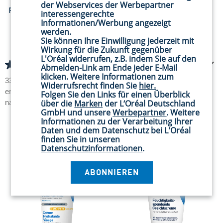
CeraVe Mattierende
CeraVe
der Webservices der Werbepartner
Feuchtigkeitsspendende Gel-
Feuchtigkeitsspendendes
interessengerechte
Creme
Hyaluronsäure Serum
Informationen/Werbung angezeigt
werden.
Mattierende Gesichtscreme mit
Feuchtigkeitsserum mit
Sie können Ihre Einwilligung jederzeit mit
Hyaluronsäure, Ceramiden und
Hyaluronsäure, Ceramiden und
Niacinamid
Vitamin B5
Wirkung für die Zukunft gegenüber
L'Oréal widerrufen, z.B. indem Sie auf den
(342)
(250)
Abmelden-Link am Ende jeder E-Mail
4.7
4.6
klicken. Weitere Informationen zum
von
von
333 von 342 Bewertern
242 von 250 Bewertern
Widerrufsrecht finden Sie
hier.
5
5
erhielten ein Testprodukt oder
erhielten ein Testprodukt oder
Folgen Sie den Links für einen Überblick
Sternen.
Sternen.
über die
Marken
der L‘Oréal Deutschland
nahmen an einer Aktion teil
nahmen an einer Aktion teil
GmbH und unsere
Werbepartner
. Weitere
342
250
Informationen zu der Verarbeitung Ihrer
Bewertungen
Bewertungen
Daten und dem Datenschutz bei L'Oréal
finden Sie in unseren
Datenschutzinformationen
.
ABONNIEREN