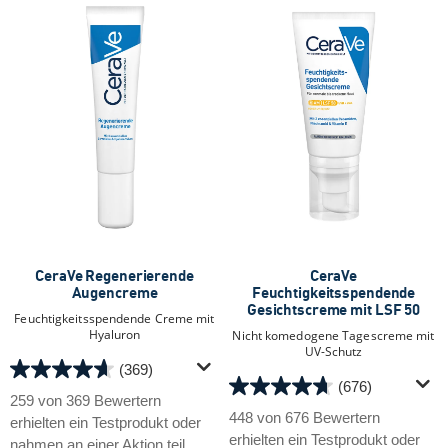
CeraVe Regenerierende
CeraVe
Augencreme
Feuchtigkeitsspendende
Gesichtscreme mit LSF 50
Feuchtigkeitsspendende Creme mit
Hyaluron
Nicht komedogene Tagescreme mit
UV-Schutz
(369)
4.6
(676)
4.7
von
259 von 369 Bewertern
von
448 von 676 Bewertern
5
erhielten ein Testprodukt oder
5
erhielten ein Testprodukt oder
Sternen.
nahmen an einer Aktion teil