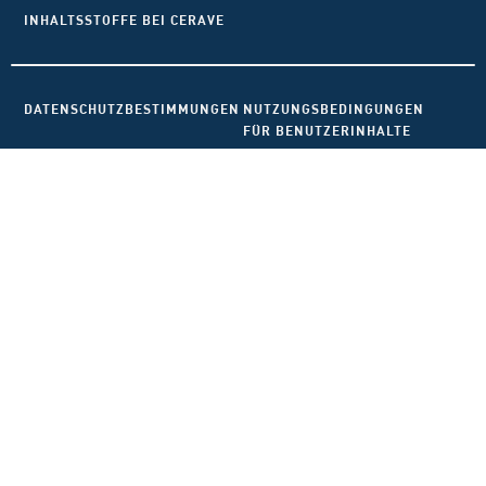
INHALTSSTOFFE BEI CERAVE
DATENSCHUTZBESTIMMUNGEN
NUTZUNGSBEDINGUNGEN
FÜR BENUTZERINHALTE
AGB
IMPRESSUM
FAQ
COOKIE-EINSTELLUNGEN
CeraVe 62, Quai Charles Pasqua 92300 LEVALLOIS-
PERRET France
kontakt@cerave.de
Diese Seite ist für den deutschen Markt bestimmt.
Cookies und damit verbundene Technologien werden zu
Werbezwecken genutzt. Um mehr darüber zu erfahren
oder diese zu deaktivieren, besuche AdChoices und
unsere Datenschutzrichtlinien. CeraVe behandelt keine