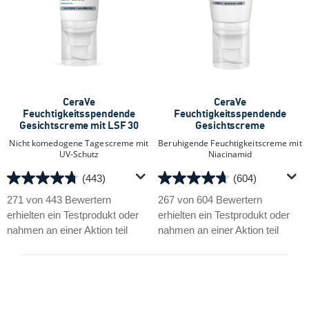
CeraVe
CeraVe
Feuchtigkeitsspendende
Feuchtigkeitsspendende
Gesichtscreme mit LSF 30
Gesichtscreme
Nicht komedogene Tagescreme mit
Beruhigende Feuchtigkeitscreme mit
UV-Schutz
Niacinamid
(443)
(604)
4.7
4.7
von
von
271 von 443 Bewertern
267 von 604 Bewertern
5
5
erhielten ein Testprodukt oder
erhielten ein Testprodukt oder
Sternen.
Sternen.
nahmen an einer Aktion teil
nahmen an einer Aktion teil
443
604
Bewertungen
Bewertungen