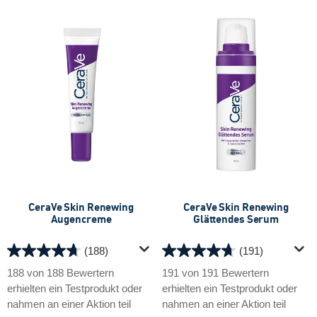
CeraVe Skin Renewing
CeraVe Skin Renewing
Augencreme
Glättendes Serum
(188)
(191)
4.7
4.7
von
von
188 von 188 Bewertern
191 von 191 Bewertern
5
5
erhielten ein Testprodukt oder
erhielten ein Testprodukt oder
Sternen.
Sternen.
nahmen an einer Aktion teil
nahmen an einer Aktion teil